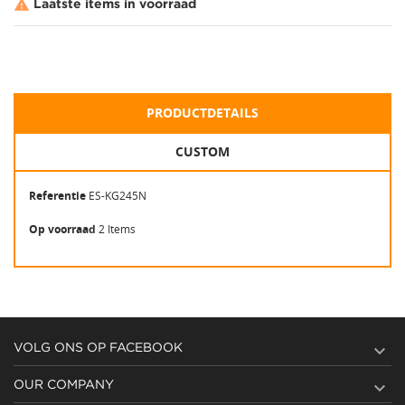

Laatste items in voorraad
PRODUCTDETAILS
CUSTOM
Referentie
ES-KG245N
Op voorraad
2 Items

VOLG ONS OP FACEBOOK

OUR COMPANY