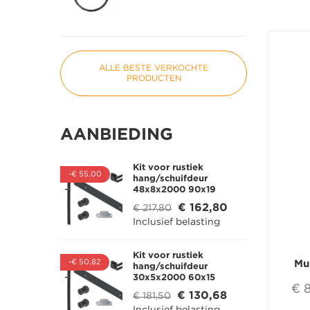
ALLE BESTE VERKOCHTE
PRODUCTEN
AANBIEDING
Kit voor rustiek
-€ 55,00
hang/schuifdeur
48x8x2000 90x19
€ 162,80
€ 217,80
Inclusief belasting
Kit voor rustiek
-€ 50,82
Mu
hang/schuifdeur
30x5x2000 60x15
€ 
€ 130,68
€ 181,50
Inclusief belasting