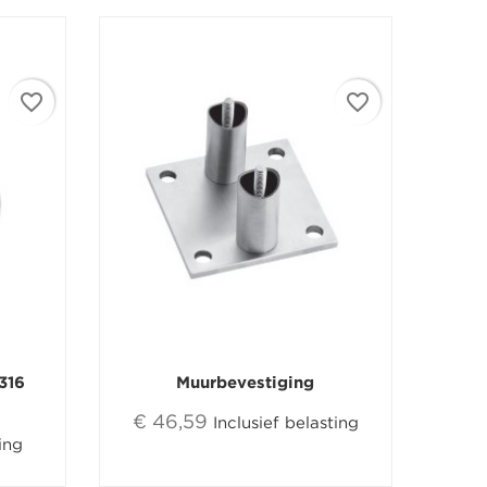
favorite_border
favorite_border
316
Muurbevestiging
€ 46,59
Inclusief belasting
ing