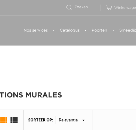
Winkelwage
Nos services
Catalogus
Poorten
Smeedij
ATIONS MURALES


SORTEER OP:
Relevantie
