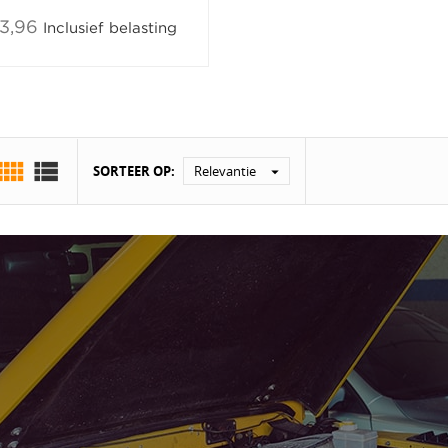
3,96
Inclusief belasting


SORTEER OP:
Relevantie
