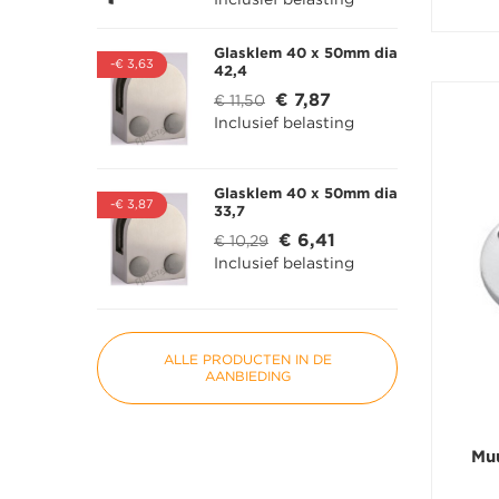
Glasklem 40 x 50mm dia
-€ 3,63
42,4
€ 7,87
€ 11,50
Inclusief belasting
Glasklem 40 x 50mm dia
-€ 3,87
33,7
€ 6,41
€ 10,29
Inclusief belasting
ALLE PRODUCTEN IN DE
AANBIEDING
MA
((
IN
VE
Muu
((
U 
TO