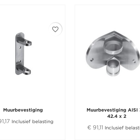
favorite_border
Muurbevestiging
Muurbevestiging AISI 
42.4 x 2
91,17
Inclusief belasting
€ 91,11
Inclusief belast