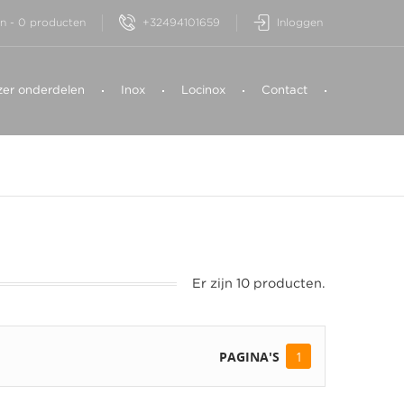
+32494101659
Inloggen
n
-
0
producten
zer onderdelen
Inox
Locinox
Contact
Er zijn 10 producten.
PAGINA'S
1