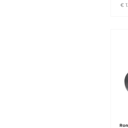
€ 
Ron