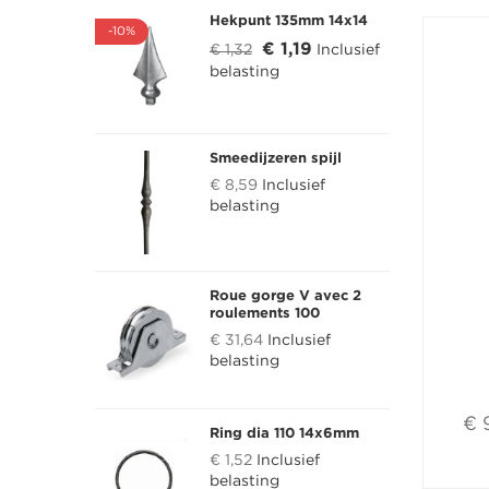
Hekpunt 135mm 14x14
-10%
€ 1,19
€ 1,32
Inclusief
belasting
Smeedijzeren spijl
€ 8,59
Inclusief
belasting
Roue gorge V avec 2
roulements 100
€ 31,64
Inclusief
belasting
€ 
Ring dia 110 14x6mm
€ 1,52
Inclusief
belasting