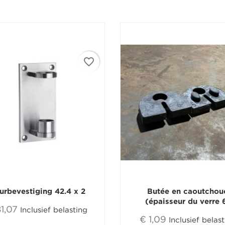
favorite_border
urbevestiging 42.4 x 2
Butée en caoutchou
(épaisseur du verre 
81,07
Inclusief belasting
€ 1,09
Inclusief belas