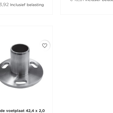
13,92
Inclusief belasting
add_circle_outline
Create new
((cancelText))
Annuleren
((modalDeleteText))
Inloggen
Annuleren
Maak een verlanglijst
favorite_border
de voetplaat 42,4 x 2,0