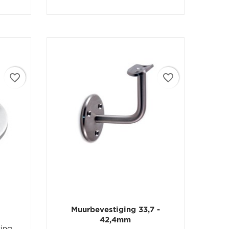
favorite_border
favorite_border
Muurbevestiging 33,7 -
42,4mm
ting