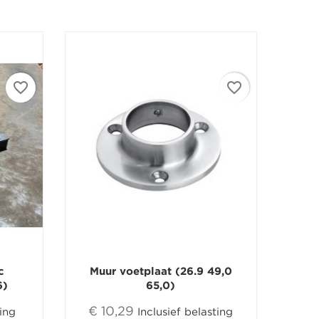
favorite_border
favorite_border
c
Muur voetplaat (26.9 49,0
6)
65,0)
€ 10,29
ting
Inclusief belasting