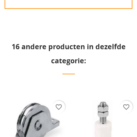
16 andere producten in dezelfde
categorie:
favorite_border
favorite_border