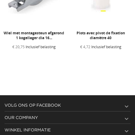
Wiel met montagesteun afgerond
Plots avec pivot de fixation
1 kogellager dia 16...
diamètre 40
€ 20,75
Inclusief belasting
€ 4,72
Inclusief belasting

VOLG ONS OP FACEBOOK

OUR COMPANY

WINKEL INFORMATIE