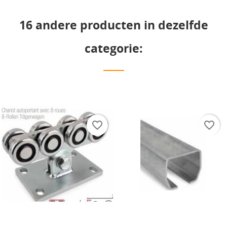
16 andere producten in dezelfde
categorie:
favorite_border
favorite_border