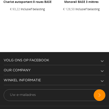
Chariot autoportant 8 roues BASE
Monorail BASE 3 mètres
€ 93,22
Inclusief belasting
€ 128,50
Inclusief belasting

VOLG ONS OP FACEBOOK

OUR COMPANY

WINKEL INFORMATIE