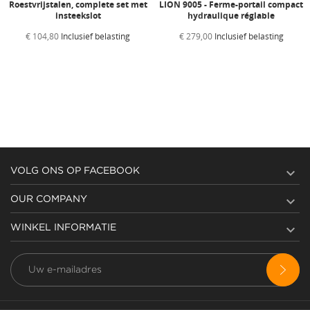
Roestvrijstalen, complete set met
LION 9005 - Ferme-portail compact
insteekslot
hydraulique réglable
€ 104,80
Inclusief belasting
€ 279,00
Inclusief belasting

VOLG ONS OP FACEBOOK

OUR COMPANY

WINKEL INFORMATIE