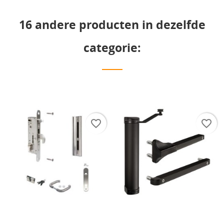
16 andere producten in dezelfde
categorie:
favorite_border
favorite_border