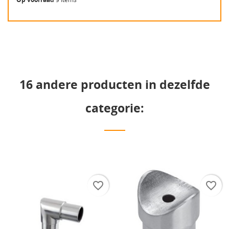
16 andere producten in dezelfde
categorie:
favorite_border
favorite_border