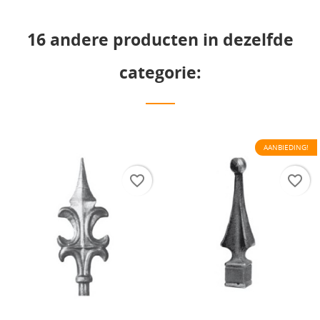
16 andere producten in dezelfde
categorie:
AANBIEDING!
favorite_border
favorite_border