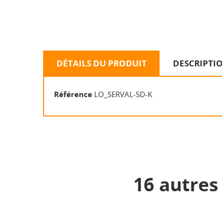
DÉTAILS DU PRODUIT
DESCRIPTI
Référence
LO_SERVAL-SD-K
CR
16 autres
C
NO
Vo
d'e
AJ