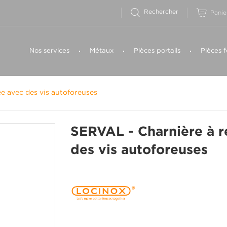
Panie
Nos services
Métaux
Pièces portails
Pièces f
e avec des vis autoforeuses
SERVAL - Charnière à r
des vis autoforeuses