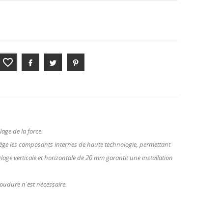
favorite_border
age de la force.
otège les composants internes de haute technologie, permettant
age verticale et horizontale de 20 mm garantit une installation
soudure n'est nécessaire.