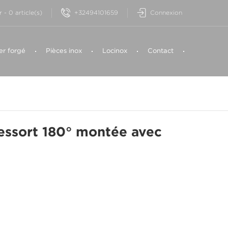
+32494101659
Connexion
r
-
0
article(s)
er forgé
Pièces inox
Locinox
Contact
essort 180° montée avec