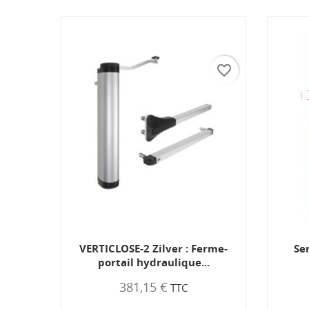
favorite_border
favorite_border
2 Zilver : Ferme-
Serrure pour portillon de
hydraulique...
jardin 6005
,15 €
54,45 €
TTC
TTC