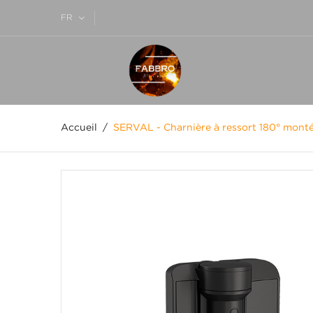
FR
Accueil
SERVAL - Charnière à ressort 180° monté