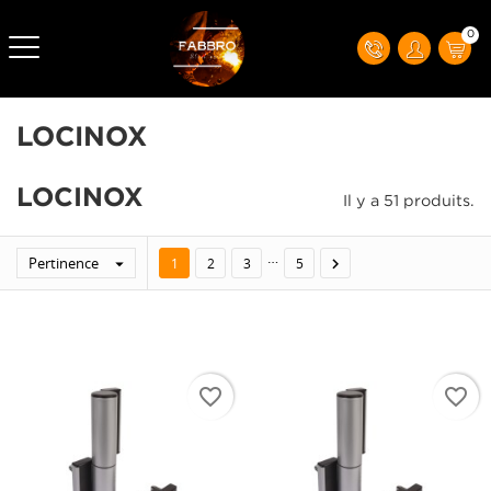
0
LOCINOX
LOCINOX
Il y a 51 produits.
…
Pertinence


1
2
3
5
favorite_border
favorite_border