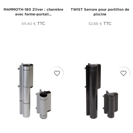
MAMMOTH-180 Zilver : charnière
TWIST Serrure pour portillon de
avec ferme-portail...
piscine
TTC
TTC
411,40 €
52,88 €
favorite_border
favorite_border