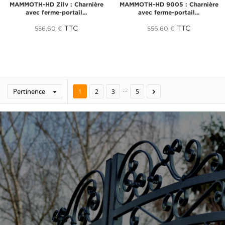
MAMMOTH-HD Zilv : Charnière
MAMMOTH-HD 9005 : Charnière
avec ferme-portail...
avec ferme-portail...
TTC
TTC
556,60 €
556,60 €
…
Pertinence


1
2
3
5