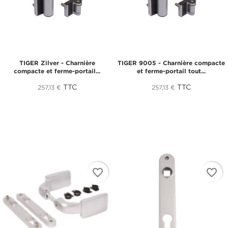
TIGER Zilver - Charnière
TIGER 9005 - Charnière compacte
compacte et ferme-portail...
et ferme-portail tout...
TTC
TTC
257,13 €
257,13 €
favorite_border
favorite_border