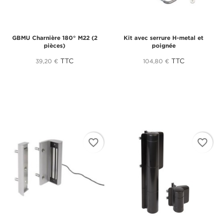
GBMU Charnière 180° M22 (2
Kit avec serrure H-metal et
pièces)
poignée
TTC
TTC
39,20 €
104,80 €
favorite_border
favorite_border