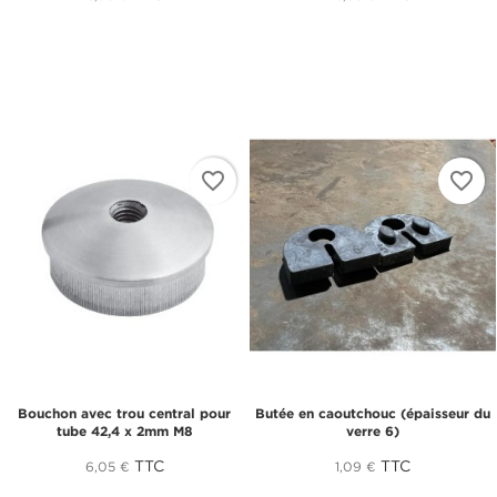
AJOUTER À MA LISTE D'ENVIES
à votre liste d'envies.
add_circle_outline
Créer une nouvelle liste
((cancelText))
((modalDeleteText))
Annuler
Connexion
Annuler
Créer une liste d'envies
favorite_border
favorite_border
Bouchon avec trou central pour
Butée en caoutchouc (épaisseur du
tube 42,4 x 2mm M8
verre 6)
TTC
TTC
6,05 €
1,09 €