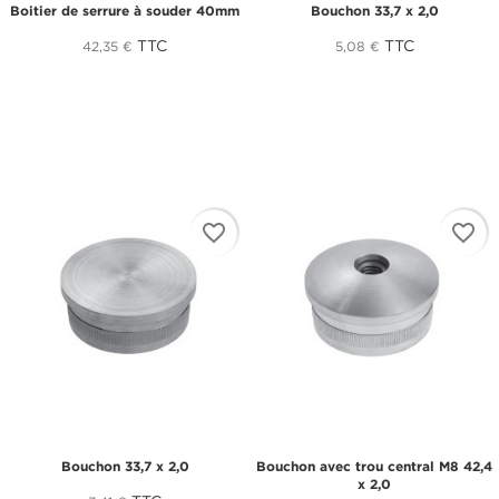
Boitier de serrure à souder 40mm
Bouchon 33,7 x 2,0
TTC
TTC
42,35 €
5,08 €
favorite_border
favorite_border
Bouchon 33,7 x 2,0
Bouchon avec trou central M8 42,4
x 2,0