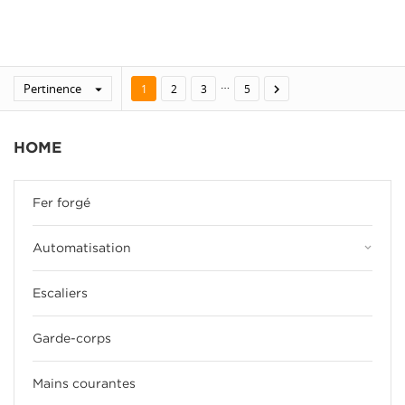
…
Pertinence


1
2
3
5
HOME
Fer forgé
keyboard_arrow_down
Automatisation
Escaliers
Garde-corps
Mains courantes