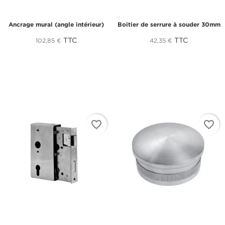
Ancrage mural (angle intérieur)
Boitier de serrure à souder 30mm
TTC
TTC
102,85 €
42,35 €
favorite_border
favorite_border