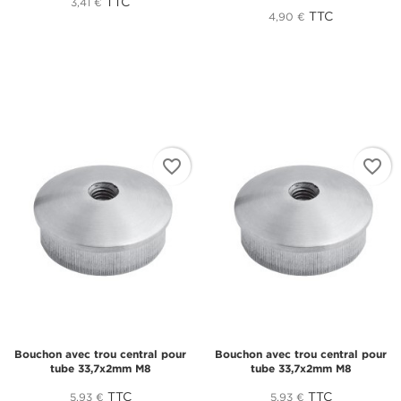
TTC
3,41 €
TTC
4,90 €
favorite_border
favorite_border
CRÉER UNE LISTE D'ENVIES
CONNEXION
Bouchon avec trou central pour
Bouchon avec trou central pour
((MODALTITLE))
tube 33,7x2mm M8
tube 33,7x2mm M8
NOM DE LA LISTE D'ENVIES
Vous devez être connecté pour ajouter des produits
TTC
TTC
5,93 €
5,93 €
((confirmMessage))