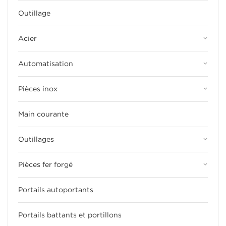
Outillage
keyboard_arrow_down
Acier
keyboard_arrow_down
Automatisation
keyboard_arrow_down
Pièces inox
Main courante
keyboard_arrow_down
Outillages
keyboard_arrow_down
Pièces fer forgé
Portails autoportants
Portails battants et portillons