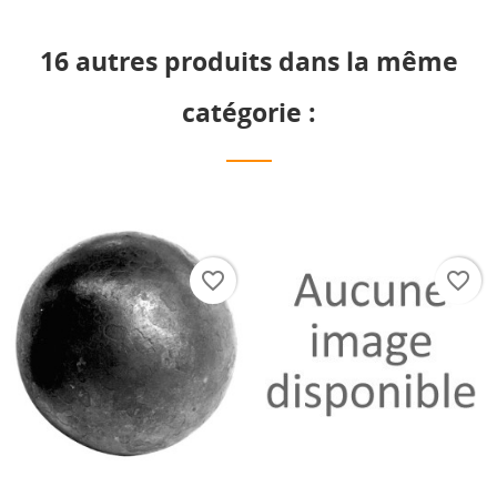
16 autres produits dans la même
catégorie :
favorite_border
favorite_border